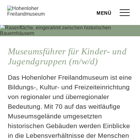
Zum Seiteninhalt springen
Menü
eilandmuseum
ranstaltungen
Museumsführer für Kinder- und
Jugendgruppen (m/w/d)
r Besuch
ufige Fragen
Das Hohenloher Freilandmuseum ist eine
Bildungs‑, Kultur- und Freizeiteinrichtung
leben
von regionaler und überregionaler
terstützen
Bedeutung. Mit 70 auf das weitläufige
Museumsgelände umgesetzten
hop
historischen Gebäuden werden Einblicke
rvice
in die Lebensverhältnisse der Menschen