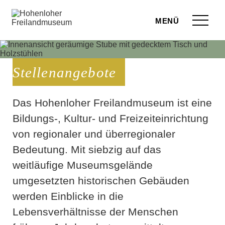
Zum Seiteninhalt springen
Menü
eilandmuseum
Stellenangebote
ranstaltungen
r Besuch
Das Hohenloher Freilandmuseum ist eine
Bildungs-, Kultur- und Freizeiteinrichtung
ufige Fragen
von regionaler und überregionaler
leben
Bedeutung. Mit siebzig auf das
weitläufige Museumsgelände
terstützen
umgesetzten historischen Gebäuden
hop
werden Einblicke in die
Lebensverhältnisse der Menschen
rvice