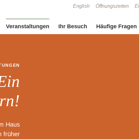
Zum Seiteninhalt springen
English
Öffnungszeiten
Ei
Veranstaltungen
Ihr Besuch
Häufige Fragen
TUNGEN
Ein
rn!
im Haus
n früher