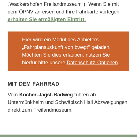
„Wackershofen Freilandmuseum“). Wenn Sie mit
dem ÖPNV anreisen und Ihre Fahrkarte vorlegen,
erhalten Sie ermäßigten Eintritt.
Hier wird ein Modul des Anbieters
„Fahrplanauskunft von bwegt“ geladen.
Möchten Sie dies erlauben, nutzen Sie
hierfür bitte unsere
Datenschutz-Optionen
.
Mit dem Fahrrad
Vom
Kocher-Jagst-Radweg
führen ab
Untermünkheim und Schwäbisch Hall Abzweigungen
direkt zum Freilandmuseum.