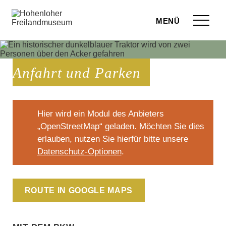
Zum Seiteninhalt springen
Menü
eilandmuseum
Anfahrt und Parken
ranstaltungen
r Besuch
Hier wird ein Modul des Anbieters
ufige Fragen
„OpenStreetMap“ geladen. Möchten Sie dies
erlauben, nutzen Sie hierfür bitte unsere
leben
Datenschutz-Optionen
.
terstützen
Route in Google Maps
hop
rvice
Mit dem PKW