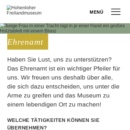
Zum Seiteninhalt springen
Menü
eilandmuseum
Ehrenamt
ranstaltungen
r Besuch
Haben Sie Lust, uns zu unterstützen?
Das Ehrenamt ist ein wichtiger Pfeiler für
ufige Fragen
uns. Wir freuen uns deshalb über alle,
leben
die sich dazu entscheiden, uns unter die
Arme zu greifen und das Museum zu
terstützen
einem lebendigen Ort zu machen!
hop
Welche Tätigkeiten können Sie
rvice
übernehmen?