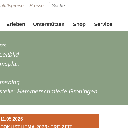
ntrittspreise
Presse
Erleben
Unterstützen
Shop
Service
ns
eitbild
msplan
msblog
telle: Hammerschmiede Gröningen
11.05.2026
Fokusthema 2026: Freizeit