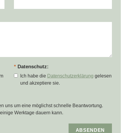
Datenschutz
im
Ich habe die
Datenschutzerklärung
gelesen
und akzeptiere sie.
en uns um eine möglichst schnelle Beantwortung.
s einige Werktage dauern kann.
Absenden