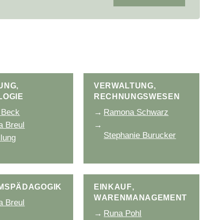
ung,
Verwaltung,
logie
Rechnungswesen
 Beck
Ramona Schwarz
a Breul
Stephanie Burucker
lung
mspädagogik
Einkauf,
Warenmanagement
a Breul
Runa Pohl