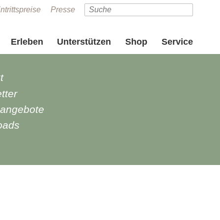
ntrittspreise
Presse
Erleben
Unterstützen
Shop
Service
t
tter
nangebote
oads
e