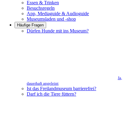
Essen & Trinken
Besuchsregeln
App, Mediaguide & Audioguide
Museumsladen und -shop
Häufige Fragen
Dürfen Hunde mit ins Museum?
Ja,
dauerhaft angeleint
Ist das Freilandmuseum barrierefrei?
Darf ich die Tiere füttern?