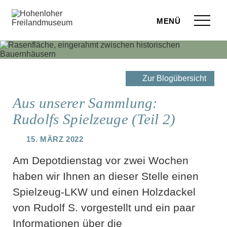
Zum Seiteninhalt springen
Menü
eilandmuseum
ranstaltungen
Zur Blogübersicht
r Besuch
Aus unserer Sammlung:
Rudolfs Spielzeuge (Teil 2)
ufige Fragen
15. März 2022
leben
Am Depotdienstag vor zwei Wochen
terstützen
haben wir Ihnen an dieser Stelle einen
Spielzeug-LKW und einen Holzdackel
hop
von Rudolf S. vorgestellt und ein paar
rvice
Informationen über die