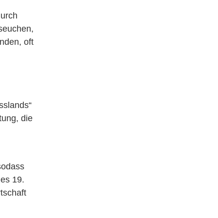
durch
hseuchen,
nden, oft
sslands“
ung, die
sodass
des 19.
tschaft