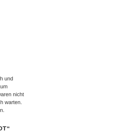
ch und
kaum
aren nicht
ch warten.
n.
ot“