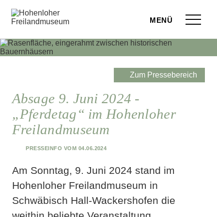
Zum Seiteninhalt springen
Menü
eilandmuseum
ranstaltungen
Zum Pressebereich
r Besuch
Absage 9. Juni 2024 -
„Pferdetag“ im Hohenloher
ufige Fragen
Freilandmuseum
leben
Presseinfo vom 04.06.2024
terstützen
Am Sonntag, 9. Juni 2024 stand im
hop
Hohenloher Freilandmuseum in
Schwäbisch Hall-Wackershofen die
rvice
weithin beliebte Veranstaltung