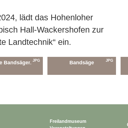
024, lädt das Hohenloher
isch Hall-Wackershofen zur
te Landtechnik“ ein.
JPG
JPG
le Bandsägen
Bandsäge
Freilandmuseum