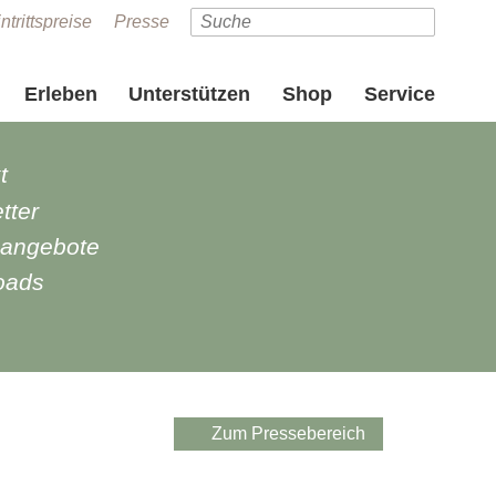
ntrittspreise
Presse
Erleben
Unterstützen
Shop
Service
t
tter
nangebote
oads
e
Zum Pressebereich