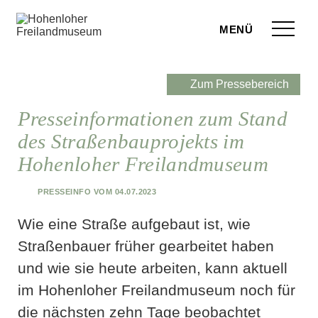
Zum Seiteninhalt springen
Menü
eilandmuseum
Zum Pressebereich
ranstaltungen
Presseinformationen zum Stand
des Straßenbauprojekts im
r Besuch
Hohenloher Freilandmuseum
ufige Fragen
Presseinfo vom 04.07.2023
leben
Wie eine Straße aufgebaut ist, wie
terstützen
Straßenbauer früher gearbeitet haben
und wie sie heute arbeiten, kann aktuell
hop
im Hohenloher Freilandmuseum noch für
rvice
die nächsten zehn Tage beobachtet