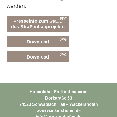
werden.
PDF
Presseinfo zum Stand
des Straßenbauprojekts
JPG
Download
JPG
Download
Hohenloher Freilandmuseum
Dorfstraße 53
74523 Schwäbisch Hall – Wackershofen
www.wackershofen.de
info@wackershofen.de