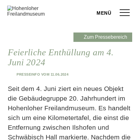
Zum Seiteninhalt springen
Menü
eilandmuseum
Zum Pressebereich
ranstaltungen
Feierliche Enthüllung am 4.
Juni 2024
r Besuch
Presseinfo vom 11.06.2024
ufige Fragen
Seit dem 4. Juni ziert ein neues Objekt
leben
die Gebäudegruppe 20. Jahrhundert im
terstützen
Hohenloher Freilandmuseum. Es handelt
sich um eine Kilometertafel, die einst die
hop
Entfernung zwischen Ilshofen und
rvice
Schwäbisch Hall markierte. Nachdem die