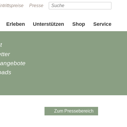
ntrittspreise
Presse
Erleben
Unterstützen
Shop
Service
t
tter
nangebote
oads
e
Zum Pressebereich