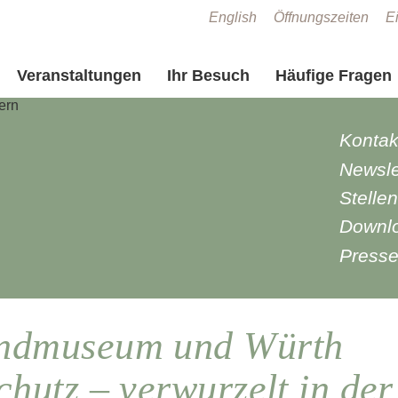
Zum Seiteninhalt springen
English
Öffnungszeiten
Ei
Veranstaltungen
Ihr Besuch
Häufige Fragen
Kontak
Newsle
Stelle
Downl
Press
andmuseum und Würth
chutz – verwurzelt in der