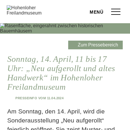
Zum Seiteninhalt springen
Menü
eilandmuseum
ranstaltungen
Zum Pressebereich
r Besuch
Sonntag, 14. April, 11 bis 17
Uhr: „Neu aufgerollt und altes
ufige Fragen
Handwerk“ im Hohenloher
leben
Freilandmuseum
terstützen
Presseinfo vom 11.04.2024
hop
Am Sonntag, den 14. April, wird die
Sonderausstellung „Neu aufgerollt“
rvice
feierlich eröffnet- Sie zeigt Muster- und