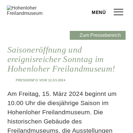
Zum Seiteninhalt springen
Menü
eilandmuseum
Zum Pressebereich
ranstaltungen
Saisoneröffnung und
ereignisreicher Sonntag im
r Besuch
Hohenloher Freilandmuseum!
ufige Fragen
Presseinfo vom 12.03.2024
leben
Am Freitag, 15. März 2024 beginnt um
terstützen
10.00 Uhr die diesjährige Saison im
Hohenloher Freilandmuseum. Die
hop
historischen Gebäude des
rvice
Freilandmuseums, die Ausstellungen