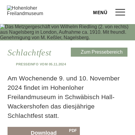
Zum Seiteninhalt springen
Menü
eilandmuseum
ranstaltungen
Schlachtfest
Zum Pressebereich
r Besuch
Presseinfo vom 05.11.2024
ufige Fragen
Am Wochenende 9. und 10. November
leben
2024 findet im Hohenloher
Freilandmuseum in Schwäbisch Hall-
terstützen
Wackershofen das diesjährige
hop
Schlachtfest statt.
rvice
PDF
Download