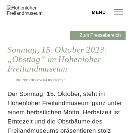
Zum Seiteninhalt springen
Menü
eilandmuseum
Zum Pressebereich
ranstaltungen
Sonntag, 15. Oktober 2023:
„Obsttag“ im Hohenloher
r Besuch
Freilandmuseum
ufige Fragen
Presseinfo vom 09.10.2023
leben
Der Sonntag, 15. Oktober, steht im
terstützen
Hohenloher Freilandmuseum ganz unter
einem herbstlichen Motto. Herbstzeit ist
hop
Erntezeit und die Obstbäume des
rvice
Freilandmuseums präsentieren stolz