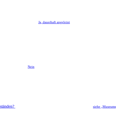
Ja, dauerhaft angeleint
Nein
nständen?
siehe „Museums