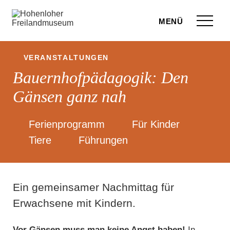
Zum Seiteninhalt springen
Menü
eilandmuseum
VERANSTALTUNGEN
Bauernhofpädagogik: Den
ranstaltungen
Gänsen ganz nah
r Besuch
ufige Fragen
Ferienprogramm
Für Kinder
Tiere
Führungen
leben
terstützen
Ein gemeinsamer Nachmittag für
hop
Erwachsene mit Kindern.
rvice
Vor Gänsen muss man keine Angst haben!
In