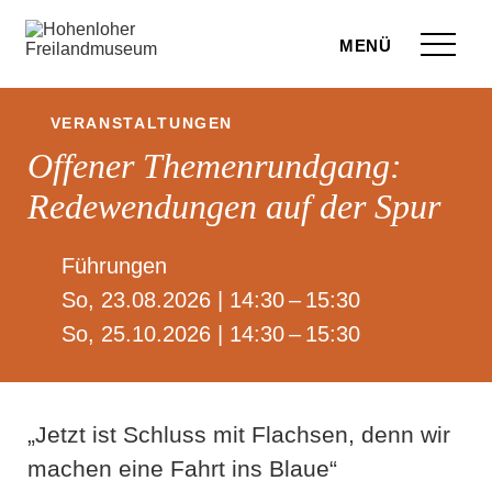
Zum Seiteninhalt springen
Menü
eilandmuseum
VERANSTALTUNGEN
Offener Themenrundgang:
ranstaltungen
Redewendungen auf der Spur
r Besuch
ufige Fragen
Führungen
So, 23.08.2026 | 14:30 – 15:30
leben
So, 25.10.2026 | 14:30 – 15:30
terstützen
hop
„Jetzt ist Schluss mit Flachsen, denn wir
rvice
machen eine Fahrt ins Blaue“