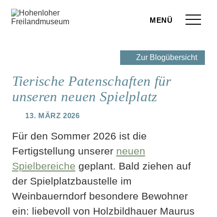
Zum Seiteninhalt springen
Menü
eilandmuseum
Zur Blogübersicht
ranstaltungen
Tierische Patenschaften für
unseren neuen Spielplatz
r Besuch
13. März 2026
ufige Fragen
Für den Sommer 2026 ist die
leben
Fertigstellung unserer
neuen
terstützen
Spielbereiche
geplant. Bald ziehen auf
der Spielplatzbaustelle im
hop
Weinbauerndorf besondere Bewohner
rvice
ein: liebevoll von Holzbildhauer Maurus