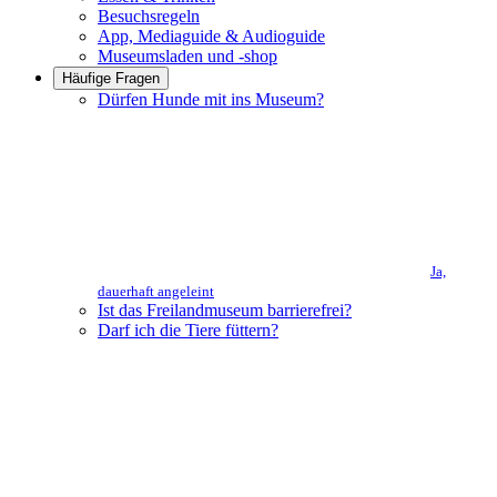
Besuchsregeln
App, Mediaguide & Audioguide
Museumsladen und -shop
Häufige Fragen
Dürfen Hunde mit ins Museum?
Ja,
dauerhaft angeleint
Ist das Freilandmuseum barrierefrei?
Darf ich die Tiere füttern?