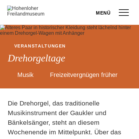
Zum Seiteninhalt springen
Menü
eilandmuseum
ranstaltungen
VERANSTALTUNGEN
Drehorgeltage
r Besuch
ufige Fragen
Musik
Freizeitvergnügen früher
leben
Die Drehorgel, das traditionelle
terstützen
Musikinstrument der Gaukler und
hop
Bänkelsänger, steht an diesem
rvice
Wochenende im Mittelpunkt. Über das