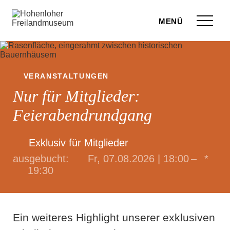
Zum Seiteninhalt springen
Menü
eilandmuseum
ranstaltungen
VERANSTALTUNGEN
Nur für Mitglieder:
r Besuch
Feierabendrundgang
ufige Fragen
Exklusiv für Mitglieder
leben
Fr, 07.08.2026 | 18:00 –
*
19:30
terstützen
hop
Ein weiteres Highlight unserer exklusiven
rvice