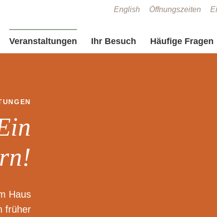
Zum Seiteninhalt springen
English
Öffnungszeiten
Ei
Veranstaltungen
Ihr Besuch
Häufige Fragen
TUNGEN
Ein
rn!
im Haus
n früher