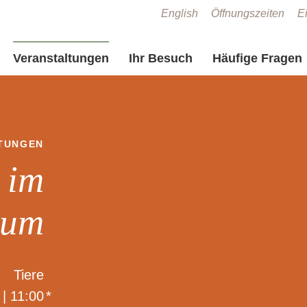
Zum Seiteninhalt springen
English
Öffnungszeiten
Ei
Veranstaltungen
Ihr Besuch
Häufige Fragen
TUNGEN
 im
eum
Tiere
| 11:00
*