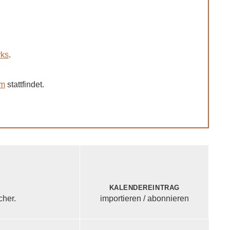
rks
.
um
stattfindet.
Kalendereintrag
cher.
importieren / abonnieren