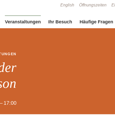
Zum Seiteninhalt springen
English
Öffnungszeiten
Ei
Veranstaltungen
Ihr Besuch
Häufige Fragen
TUNGEN
der
son
– 17:00