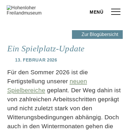
Zum Seiteninhalt springen
Menü
eilandmuseum
Zur Blogübersicht
ranstaltungen
Ein Spielplatz-Update
r Besuch
13. Februar 2026
ufige Fragen
Für den Sommer 2026 ist die
Fertigstellung unserer
neuen
leben
Spielbereiche
geplant. Der Weg dahin ist
terstützen
von zahlreichen Arbeitsschritten geprägt
und nicht zuletzt stark von den
hop
Witterungsbedingungen abhängig. Doch
rvice
auch in den Wintermonaten gehen die