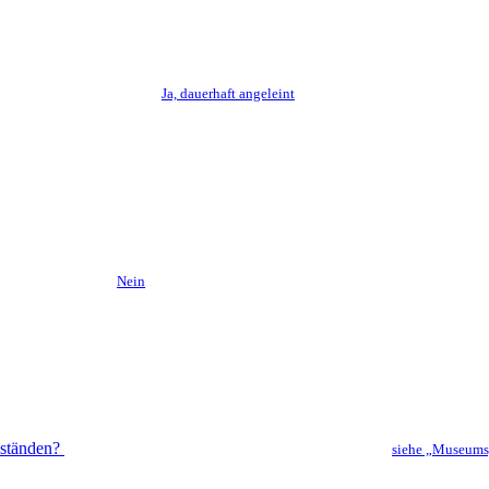
Ja, dauerhaft angeleint
Nein
nständen?
siehe „Museums