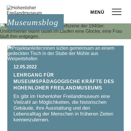
Zum Seiteninhalt springen
Menü
Museumsblog
eilandmuseum
ranstaltungen
r Besuch
12.05.2022
ufige Fragen
Lehrgang für
museumspädagogische Kräfte des
leben
Hohenloher Freilandmuseums
Es gibt im Hohenloher Freilandmuseum eine
terstützen
Vielzahl an Möglichkeiten, die historischen
Gebäude, ihre Ausstattung und den
hop
Lebensalltag der Menschen in früheren Zeiten
kennenzulernen.
rvice