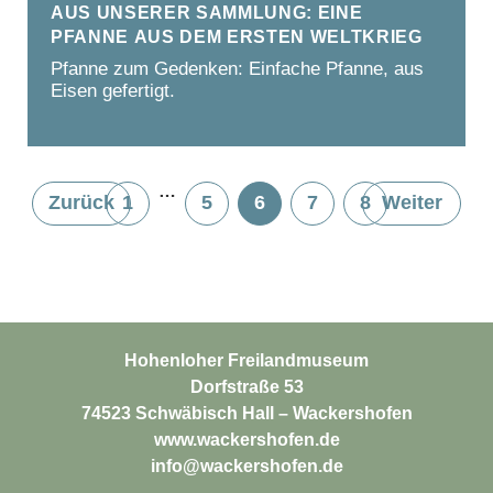
Aus unserer Sammlung: Eine
Pfanne aus dem Ersten Weltkrieg
Pfanne zum Gedenken: Einfache Pfanne, aus
Eisen gefertigt.
…
Zurück
1
5
6
7
8
Weiter
Hohenloher Freilandmuseum
Dorfstraße 53
74523 Schwäbisch Hall – Wackershofen
www.wackershofen.de
info@wackershofen.de